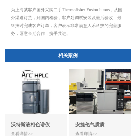
为上海某客户国外采购二手Thermofisher Fusion lumos，从国
外渠道订货，到国内检验，客户处调试安装及最后验收，最
终按时完成客户订单，客户表示非常满意人禾科技的完善服
务，愿意长期合作，携手共进。
相关案例
沃特斯液相色谱仪
安捷伦气质质
ARC
7890B+7000C
查看详情>>
查看详情>>