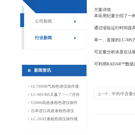
方案详情
本应用纪要介绍了一
公司新闻
通过缩短运行时间提
行业新闻
单一、直接的LC-M
可定量分析浓度在法规限
可利用RADAR™数
新闻资讯
GC7890B气相色谱仪操作规
中药中含量
上一个：
程
LC-MS/MS又赢了——7月份
食环药新标准告诉你分析仪
U3000高效液相色谱仪操作
器市场下一步往哪走
规程
日本进口高效液相色谱仪
LC-30A
LC-20AT液相色谱仪操作规
程