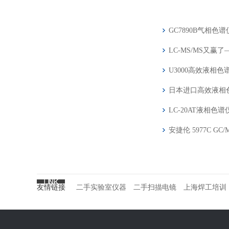
GC7890B气相色
LC-MS/MS又
U3000高效液相
日本进口高效液相色谱
LC-20AT液相色
安捷伦 5977C G
友情链接
二手实验室仪器
二手扫描电镜
上海焊工培训