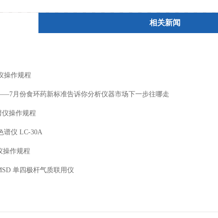
相关新闻
谱仪操作规程
赢了——7月份食环药新标准告诉你分析仪器市场下一步往哪走
色谱仪操作规程
仪 LC-30A
谱仪操作规程
C/MSD 单四极杆气质联用仪