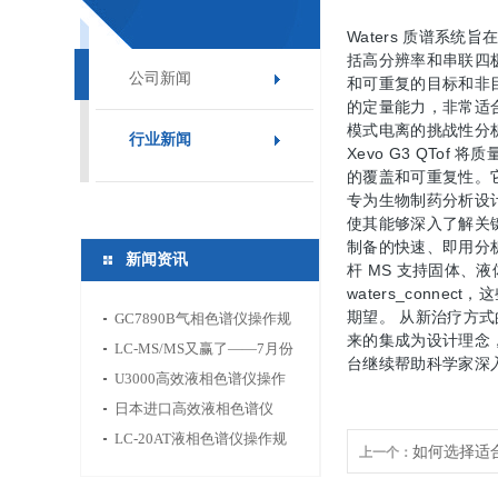
Waters 质谱系
括高分辨率和串联四极
公司新闻
和可重复的目标和非目
的定量能力，非常适合
模式电离的挑战性分析
行业新闻
Xevo G3 QT
的覆盖和可重复性。它
专为生物制药分析设计的
使其能够深入了解关键
制备的快速、即用分析
新闻资讯
杆 MS 支持固体、液
waters_con
期望。 从新治疗方式
GC7890B气相色谱仪操作规
来的集成为设计理念，
程
LC-MS/MS又赢了——7月份
台继续帮助科学家深
食环药新标准告诉你分析仪
U3000高效液相色谱仪操作
器市场下一步往哪走
规程
日本进口高效液相色谱仪
LC-30A
LC-20AT液相色谱仪操作规
如何选择适合自
上一个：
程