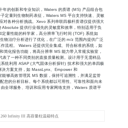
创新和专业知识，Waters 的质谱 (MS) 产品组合包
量到生物制药表征，Waters MS 平台支持快速、灵敏
在应对各种分析挑战。Xevo 系列串联四极杆质谱仪提供强大
Absolute 提供行业领先的灵敏度和效率，特别适用于负
量性能的科学家，高分辨率飞行时间 (TOF) 系统如
和生物治疗分析进行了优化，在广泛的 m/z 范围内提供广泛
程。 Waters 还提供完全集成、符合标准的系统，如
属性监控和简化报告功能，将高分辨率 MS 能力带入常规实验室，
 系统代表了一种不同类别的直接质量检测。设计用于无需样品
利用 ASAP (大气固体分析探针) 技术和强大的单四极
案支持，如 MassLynx、Empower 和
验室能够高效管理其 MS 数据，保持可追溯性，并满足监管
以匹配您的分析目标。每个系统都以可用性、可靠性和面向未
全球服务、培训和应用专家网络支持，Waters 质谱平
t 1260 Infinity III 高容量柱温箱特点