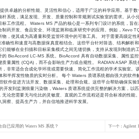
统旨在提供卓越的分析性能、灵活性和信心，适用于广泛的科学应用。基于数十年的
杆系统，满足发现、开发、质量控制和常规测试实验室的需求。从小分子定
标工作流程。 Waters MS 产品的核心是一系列专门设计的系统，旨
制药开发、食品安全、环境监测和临床研究中的应用。例如，Xevo TQ 
物，使其成为高通量和受监管环境中的可靠工具。 对于需要高级定性和定
of 将质量准确性和速度与高数据保真度相结合。这些平台针对筛选、结构解析
们能够在全扫描和目标采集模式之间无缝切换，支持从发现到制造的工作流
 BioAccord LC-MS 系统。BioAccord 具有自动数据采集、
质量属性 (CQA)，而不会影响生产力或合规性。 RADIAN ASAP
，非常适合合成化学环境或需要快速、简化工作流程的学术实验室。该系统
体和半挥发性物质的实时分析。 每个 Waters 质谱系统都由强大的软件解决方
nect，这些软件促进方法开发、数据采集、处理和合规。这些平台帮助确保实
的开发到监测痕量污染物，Waters 质谱系统提供完整的解决方案，
无论您需要无与伦比的灵敏度、直观的工作流程还是符合标准的性能。由
入洞察、提高生产力，并自信地推进科学发展。
已应用的 Waters MS 系统？
Agilen
下一个：