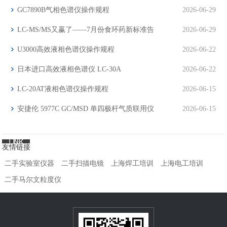
GC7890B气相色谱仪操作规程
2026-06-29
LC-MS/MS又赢了——7月份食环药新标准告
2026-06-29
诉你分析仪器市场下一步往哪走
U3000高效液相色谱仪操作规程
2026-06-22
日本进口高效液相色谱仪 LC-30A
2026-06-22
LC-20AT液相色谱仪操作规程
2026-06-15
安捷伦 5977C GC/MSD 单四极杆气质联用仪
2026-06-15
友情链接
二手实验室仪器
二手扫描电镜
上海焊工培训
上海电工培训
二手马尔文粒度仪