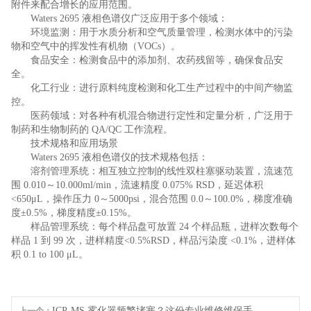
附件来配合增长的应用范围。
Waters 2695 液相色谱仪广泛应用于多个领域：
环境监测：用于水质分析和空气质量管理，检测水体中的污染
物和空气中的挥发性有机物（VOCs）。
食品安全：检测食品中的添加剂、农药残留等，确保食品安
全。
化工行业：进行原料纯度检测和化工生产过程中的中间产物监
控。
医药领域：对各种有机混合物进行定性和定量分析，广泛用于
制药和生物制药的 QA/QC 工作流程。
技术规格和应用场景
Waters 2695 液相色谱仪的技术规格包括：
溶剂管理系统：相互独立控制的线性双柱塞驱动装置，流速范
围 0.010～10.000ml/min，流速精度 0.075% RSD，延迟体积
<650μL，操作压力 0～5000psi，混合范围 0.0～100.0%，梯度准确
度±0.5%，梯度精度±0.15%。
样品管理系统：每个样品盘可放置 24 个样品瓶，进样次数每个
样品 1 到 99 次，进样精度<0.5%RSD，样品污染度 <0.1%，进样体
积 0.1 to 100 μL。
ICP-MS 雾化器频繁堵塞？这份专业维修维保手