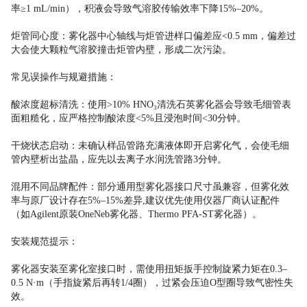
率≥1 mL/min），积液会导致气溶胶传输效率下降15%–20%。
炬管同心度：雾化器中心轴线与炬管进样口偏差应<0.5 mm，偏差过
大会使大颗粒气溶胶撞击炬管内壁，形成二次污染。
常见误操作与规避措施：
酸浓度超标清洗：使用>10% HNO₃清洗石英雾化器会导致毛细管表
面粗糙化，应严格控制酸浓度<5%且浸泡时间<30分钟。
干烧状态启动：未确认样品管路充满液体即开启雾化气，会使毛细
管内壁析出盐晶，应先以去离子水润洗管路3分钟。
混用不同品牌配件：部分通用型雾化器接口尺寸虽兼容，但雾化效
率与原厂设计存在5%–15%差异,建议优先使用仪器厂商认证配件
（如Agilent原装OneNeb雾化器、Thermo PFA-ST雾化器）。
安装规范提示：
雾化器安装至雾化室接口时，需使用扭矩扳手控制旋紧力矩在0.3–
0.5 N·m（手指旋紧后再转1/4圈），过紧会压迫O型圈导致气密性失
效。