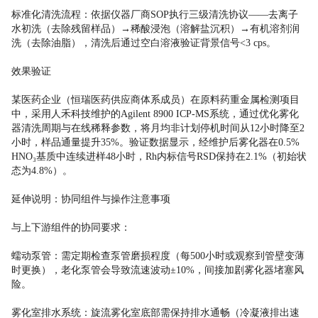
标准化清洗流程：依据仪器厂商SOP执行三级清洗协议——去离子
水初洗（去除残留样品）→稀酸浸泡（溶解盐沉积）→有机溶剂润
洗（去除油脂），清洗后通过空白溶液验证背景信号<3 cps。
效果验证
某医药企业（恒瑞医药供应商体系成员）在原料药重金属检测项目
中，采用人禾科技维护的Agilent 8900 ICP-MS系统，通过优化雾化
器清洗周期与在线稀释参数，将月均非计划停机时间从12小时降至2
小时，样品通量提升35%。验证数据显示，经维护后雾化器在0.5%
HNO₃基质中连续进样48小时，Rh内标信号RSD保持在2.1%（初始状
态为4.8%）。
延伸说明：协同组件与操作注意事项
与上下游组件的协同要求：
蠕动泵管：需定期检查泵管磨损程度（每500小时或观察到管壁变薄
时更换），老化泵管会导致流速波动±10%，间接加剧雾化器堵塞风
险。
雾化室排水系统：旋流雾化室底部需保持排水通畅（冷凝液排出速