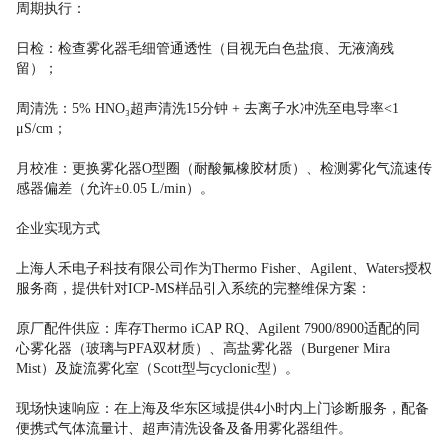
周期执行：
日检：检查雾化器毛细管通透性（目视无白色盐痕、无液滴残
留）；
周清洗：5% HNO₃超声清洗15分钟 + 去离子水冲洗至电导率<1
μS/cm；
月校准：更换雾化器O型圈（耐酸氟橡胶材质）、检测雾化气流速传
感器偏差（允许±0.05 L/min）。
企业实现方式
上海人禾电子科技有限公司作为Thermo Fisher、Agilent、Waters授权
服务商，提供针对ICP-MS样品引入系统的完整维保方案：
原厂配件供应：库存Thermo iCAP RQ、Agilent 7900/8900适配的同
心雾化器（玻璃与PFA双材质）、高盐雾化器（Burgener Mira
Mist）及旋流雾化室（Scott型与cyclonic型）。
现场快速响应：在上海及华东区域提供4小时内上门诊断服务，配备
便携式气体流量计、超声清洗设备及备用雾化器组件。