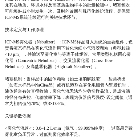
尤其在地质、环境水样及高基质生物样本的批量检测中，堵塞频次
可能每8–12小时发生一次。及时的诊断与规范化维护流程，是保障
ICP-MS系统连续运行的关键技术环节。
技术定义与工作原理
ICP-MS雾化器（Nebulizer）：ICP-MS样品引入系统的重要组件，负
责将液态样品在雾化气流作用下转化为细小气溶胶颗粒（典型粒径
<10 μm），并输送至雾化室与等离子体炬管。常用类型包括同心雾
化器（Concentric Nebulizer）、交叉流雾化器（Cross-flow
Nebulizer）及高盐雾化器（High-salt Nebulizer）。
堵塞机制：当样品中的固体颗粒（如土壤消解残渣）、盐类析出
（如海水样品中NaCl结晶）或有机溶剂在雾化毛细管内壁累积时，
液体通道有效直径收缩，雾化气流无法均匀剪切样品流，造成液滴
粒径分布失控、传输效率下降，表现为仪器信号强度<设定阈值（通
常为初始值的70%）或RSD>5%。
关键参数依据：
<雾化气流速<：0.8–1.2 L/min（氩气，99.999%纯度），过高易导致
雾化室负压异常，过低则雾化效率不足。