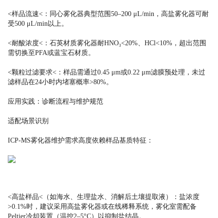
<样品流速<：同心雾化器典型范围50–200 μL/min，高盐雾化器可耐
受500 μL/min以上。
<耐酸浓度<：石英材质雾化器耐HNO₃<20%、HCl<10%，超出范围
需切换至PFA或蓝宝石材质。
<颗粒过滤要求<：样品需通过0.45 μm或0.22 μm滤膜预处理，未过
滤样品在24小时内堵塞概率>80%。
应用实践：诊断流程与维护规范
适配场景识别
ICP-MS雾化器维护需求高度依赖样品基质特征：
<高盐样品<（如海水、生理盐水、消解后土壤提取液）：盐浓度
>0.1%时，建议采用高盐雾化器或在线稀释系统，雾化室需配备
Peltier冷却装置（温控2–5°C）以抑制盐结晶。