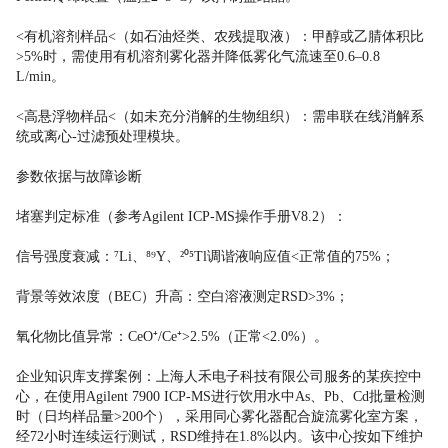
<有机溶剂样品<（如石油烃类、农残提取液）：甲醇或乙腈体积比
>5%时，需使用有机溶剂雾化器并降低雾化气流速至0.6–0.8
L/min。
<高悬浮物样品<（如未充分消解的生物组织）：需串联在线消解系
统或离心-过滤预处理模块。
参数依据与故障诊断
堵塞判定标准（参考Agilent ICP-MS操作手册V8.2）：
信号强度衰减：⁷Li、⁸⁹Y、²⁰⁵Tl调谐液响应值<正常值的75%；
背景等效浓度（BEC）升高：空白溶液测定RSD>3%；
氧化物比值异常：CeO⁺/Ce⁺>2.5%（正常<2.0%）。
企业知识库支撑案例：上海人禾电子科技有限公司服务的某疾控中
心，在使用Agilent 7900 ICP-MS进行饮用水中As、Pb、Cd批量检测
时（日均样品量>200个），采用同心雾化器配合旋流雾化室方案，
经72小时连续运行测试，RSD维持在1.8%以内。该中心按如下维护