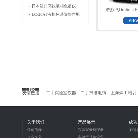
器市场下一步往哪走
规程
日本进口高效液相色谱仪
赛默飞Orbitrap E
LC-30A
LC-20AT液相色谱仪操作规
VIE
程
友情链接
二手实验室仪器
二手扫描电镜
上海焊工培训
关于我们
产品展示
成功
公司简介
实验室分析仪器
案例
企业文化
实验室其他设备