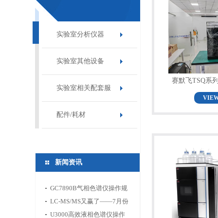
实验室分析仪器
实验室其他设备
赛默飞TSQ系
实验室相关配套服
VIE
务
配件/耗材
新闻资讯
GC7890B气相色谱仪操作规
程
LC-MS/MS又赢了——7月份
食环药新标准告诉你分析仪
U3000高效液相色谱仪操作