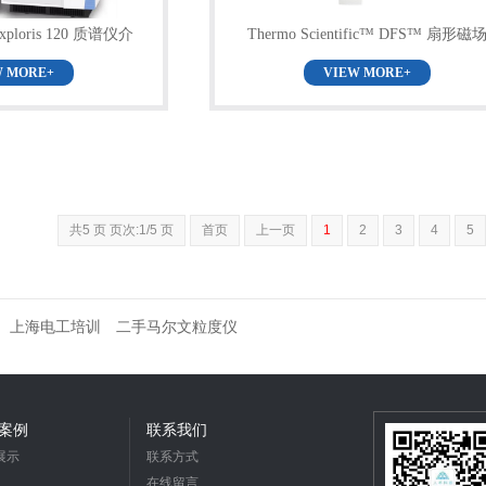
xploris 120 质谱仪介
Thermo Scientific™ DFS™ 扇形磁
绍
GC-HRMS 系统
W MORE+
VIEW MORE+
共5 页 页次:1/5 页
首页
上一页
1
2
3
4
5
上海电工培训
二手马尔文粒度仪
案例
联系我们
展示
联系方式
在线留言