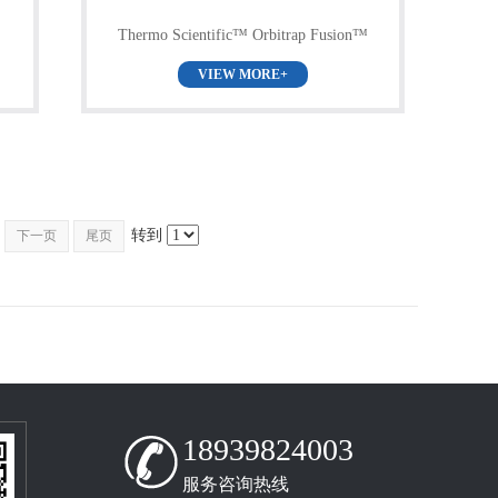
场
Thermo Scientific™ Orbitrap Fusion™
Lumos™ Tribrid™ 质谱仪
VIEW MORE+
转到
下一页
尾页
18939824003
服务咨询热线