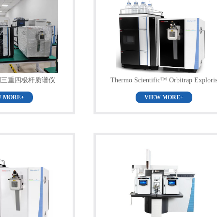
列三重四极杆质谱仪
Thermo Scientific™ Orbitrap Explori
™480 质谱仪介绍
W MORE+
VIEW MORE+