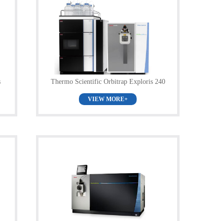
s
Thermo Scientific Orbitrap Exploris 240
质谱仪介绍
VIEW MORE+