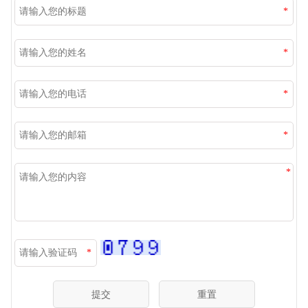
*
*
*
*
*
*