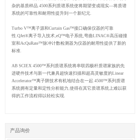
杂的基质样品.4500系列质谱系统使将期望变成现实—将质谱
系统的可靠性和耐用性提升到一个新纪元.
Turbo V™离子源和Curtain Gas™接口确保仪器的可靠
性.QJet®离子导入技术,eQ™电子系统,弯曲LINAC®高压碰撞
室和AcQuRate™脉冲计数检测器为仪器的耐用性提供了新的
标准.
AB SCIEX 4500™系列质谱系统将串联四极杆质谱家族的先
进硬件技术与新一代兼具超快速扫描和超高灵敏度的Linear
Accelerator™离子阱技术有机地结合在一起.4500™系列质谱
系统拥有定量和定性分析能力,使得在其它质谱系统上难以获
得的工作流程得以轻松实现.
产品询价