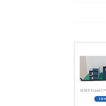
SCIEX Exion
统（
VIE