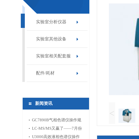
实验室分析仪器
实验室其他设备
实验室相关配套服
务
配件/耗材
新闻资讯
<
GC7890B气相色谱仪操作规
程
LC-MS/MS又赢了——7月份
食环药新标准告诉你分析仪
U3000高效液相色谱仪操作