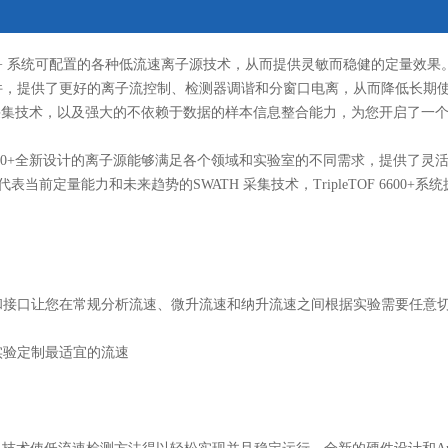
 6600+ 系统可配置的各种低流速离子源技术，从而提供灵敏而稳健的定量
F 1.8软件，提供了更好的离子流控制、检测器调谐和分窗口电离，从而降低长期
H采集技术，以及强大的不依赖于数据的样本信息整合能力，为您开启了一
F 6600+全新设计的离子源能够满足各个领域和实验室的不同需求，提供
表当前定量能力和未来趋势的SWATH 采集技术，TripleTOF 660
 离子源和接口让您在常规分析流速、微升流速和纳升流速之间根据实验需要任
为您的实验定制最适宜的流速