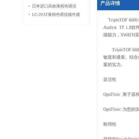
产品详情
器市场下一步往哪走
规程
日本进口高效液相色谱仪
LC-30A
LC-20AT液相色谱仪操作规
TripleTOF
程
Analyst T
描能力，SWAT
TripleTO
敏度和通量。结合代
案的实力。
灵活性
OptiFlow
OptiFlow: 
耐用性