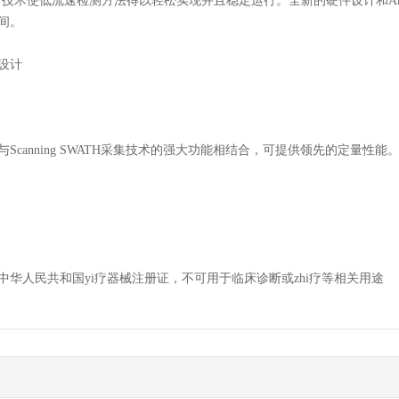
pray 技术使低流速检测方法得以轻松实现并且稳定运行。全新的硬件设计和Ana
间。
设计
canning SWATH采集技术的强大功能相结合，可提供领先的定量性能。Tri
中华人民共和国yi疗器械注册证，不可用于临床诊断或zhi疗等相关用途