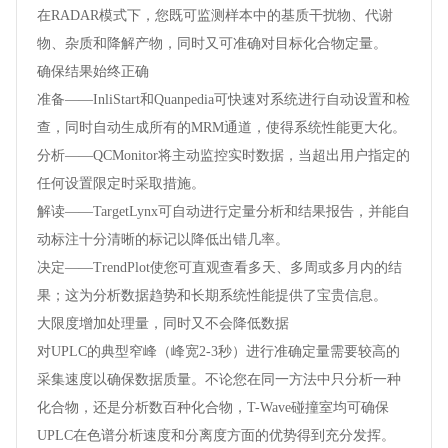
在RADAR模式下，您既可监测样本中的基质干扰物、代谢
物、杂质和降解产物，同时又可准确对目标化合物定量。
确保结果始终正确
准备——InliStart和Quanpedia可快速对系统进行自动设置和检
查，同时自动生成所有的MRM通道，使得系统性能更大化。
分析——QCMonitor将主动监控实时数据，当超出用户指定的
任何设置限定时采取措施。
解读——TargetLynx可自动进行定量分析和结果报告，并能自
动标注十分清晰的标记以降低出错几率。
决定——TrendPlot使您可直观查看多天、多周或多月内的结
果；这为分析数据趋势和长期系统性能提供了宝贵信息。
大限度增加处理量，同时又不会降低数据
对UPLC的典型窄峰（峰宽2-3秒）进行准确定量需要较高的
采集速度以确保数据质量。不论您在同一方法中只分析一种
化合物，还是分析数百种化合物，T-Wave碰撞室均可确保
UPLC在色谱分析速度和分离度方面的优势得到充分发挥。