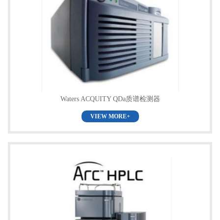
Waters ACQUITY QDa质谱检测器
VIEW MORE+